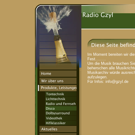
Im Moment bereiten wir die 
Fest.........
Um die Musik brauchen Sie
beherschen alle Musikricht
Musikarchiv würde ausreic
aufzulegen.
Für Infos: info@gzyl.de